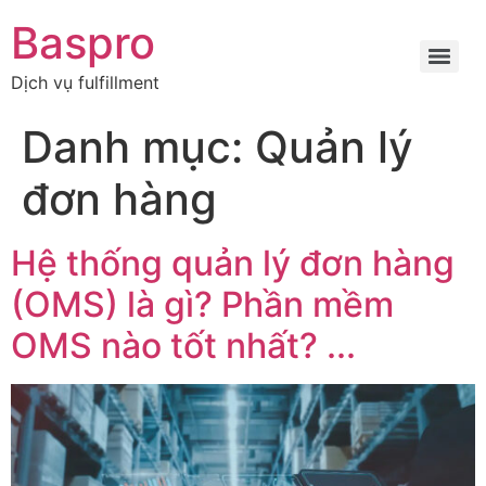
Baspro
Dịch vụ fulfillment
Danh mục:
Quản lý
đơn hàng
Hệ thống quản lý đơn hàng
(OMS) là gì? Phần mềm
OMS nào tốt nhất? ...